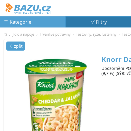
Bazu.cz
VYHLEDÁ ZÁNOVNÍ ZBOŽÍ
Kategorie
Filtry
Jídlo a nápoje
Trvanlivé potraviny
Těstoviny, rýže, luštěniny
Těsto
zpět
Knorr Da
Upozornění POZ
(9,7 %) [SÝR: 