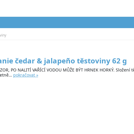
viny
nie čedar & jalapeño těstoviny 62 g
OR, PO NALITÍ VAŘÍCÍ VODOU MŮŽE BÝT HRNEK HORKÝ. Složení těsto
včetně…
pokračovat »