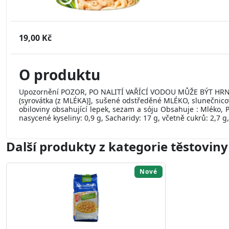
19,00 Kč
O produktu
Upozornění POZOR, PO NALITÍ VAŘÍCÍ VODOU MŮŽE BÝT HRNEK HO
(syrovátka (z MLÉKA)], sušené odstředěné MLÉKO, slunečnicový 
obiloviny obsahující lepek, sezam a sóju Obsahuje : Mléko, 
nasycené kyseliny: 0,9 g, Sacharidy: 17 g, včetně cukrů: 2,7 g,
Další produkty z kategorie těstoviny
Nové