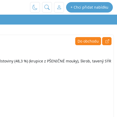
+ Chci přidat nabídku
Do obchodu
viny (48,3 %) (krupice z PŠENIČNÉ mouky), škrob, tavený SÝR