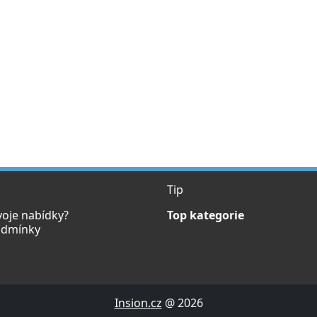
Tip
voje nabídky?
Top kategorie
odmínky
Insion.cz
@ 2026