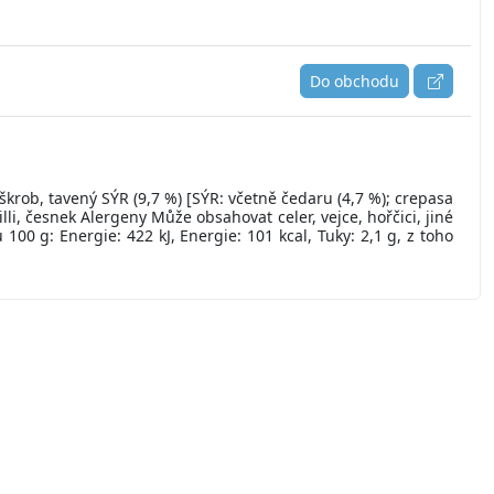
Do obchodu
ob, tavený SÝR (9,7 %) [SÝR: včetně čedaru (4,7 %); crepasa
li, česnek Alergeny Může obsahovat celer, vejce, hořčici, jiné
0 g: Energie: 422 kJ, Energie: 101 kcal, Tuky: 2,1 g, z toho