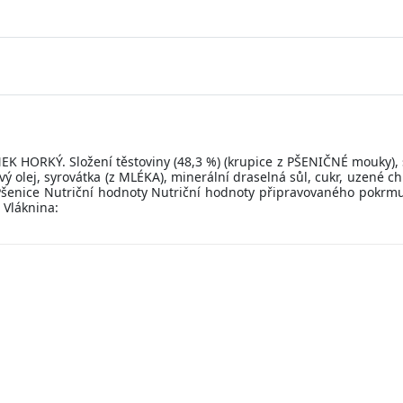
RKÝ. Složení těstoviny (48,3 %) (krupice z PŠENIČNÉ mouky), škr
olej, syrovátka (z MLÉKA), minerální draselná sůl, cukr, uzené chil
Pšenice Nutriční hodnoty Nutriční hodnoty připravovaného pokrmu 10
 Vláknina: