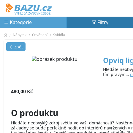
Bazu.cz
VYHLEDÁ ZÁNOVNÍ ZBOŽÍ
Kategorie
Filtry
Nábytek
Osvětlení
Svítidla
zpět
Opviq li
Hledáte neobvy
tím pravým…
p
480,00 Kč
O produktu
Hledáte neobvyklý zdroj světla ve vaší domácnosti? Nástěnná
základny se bude perfektně hodit do interiérů navržených v 
i relaxačního koutku. Specifikace produktu: Jutové stínidlo Z