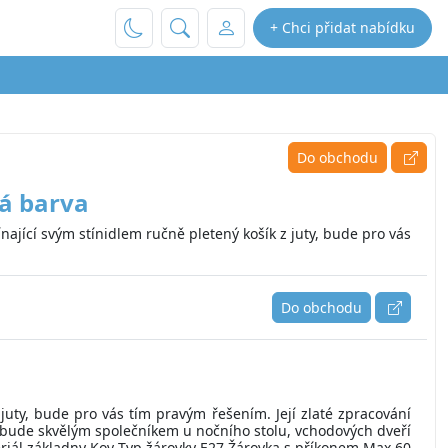
+ Chci přidat nabídku
Do obchodu
tá barva
ající svým stínidlem ručně pletený košík z juty, bude pro vás
Do obchodu
juty, bude pro vás tím pravým řešením. Její zlaté zpracování
, bude skvělým společníkem u nočního stolu, vchodových dveří
ateriál základny Kov Typ žárovky E27 Žárovka s příkonem Max 60