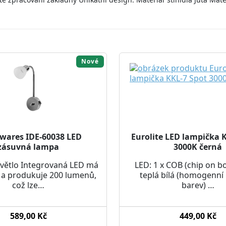
Nové
wares IDE-60038 LED
Eurolite LED lampička 
zásuvná lampa
3000K černá
 světlo Integrovaná LED má
LED: 1 x COB (chip on b
 a produkuje 200 lumenů,
teplá bílá (homogenní
což lze…
barev) …
589,00 Kč
449,00 Kč