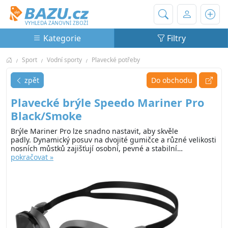
Bazu.cz
VYHLEDÁ ZÁNOVNÍ ZBOŽÍ
Kategorie
Filtry
Sport
Vodní sporty
Plavecké potřeby
zpět
Do obchodu
Plavecké brýle Speedo Mariner Pro
Black/Smoke
Brýle Mariner Pro lze snadno nastavit, aby skvěle
padly. Dynamický posuv na dvojité gumičce a různé velikosti
nosních můstků zajišťují osobní, pevné a stabilní…
pokračovat »