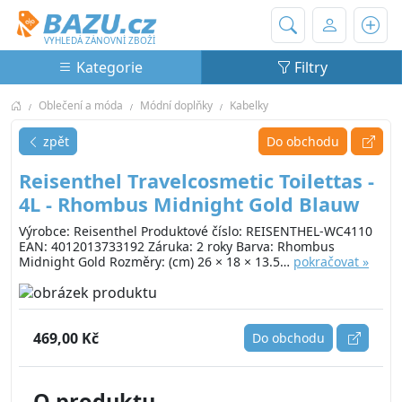
Bazu.cz
VYHLEDÁ ZÁNOVNÍ ZBOŽÍ
Kategorie
Filtry
Oblečení a móda
Módní doplňky
Kabelky
zpět
Do obchodu
Reisenthel Travelcosmetic Toilettas -
4L - Rhombus Midnight Gold Blauw
Výrobce: Reisenthel Produktové číslo: REISENTHEL-WC4110
EAN: 4012013733192 Záruka: 2 roky Barva: Rhombus
Midnight Gold Rozměry: (cm) 26 × 18 × 13.5…
pokračovat »
469,00 Kč
Do obchodu
O produktu