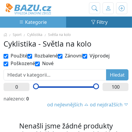
Bazu.cz
VYHLEDÁ ZÁNOVNÍ ZBOŽÍ
Kategorie
Filtry
Sport
Cyklistika
Světla na kolo
Cyklistika - Světla na kolo
Použité
Rozbalené
Zánovní
Výprodej
Poškozené
Nové
nalezeno:
0
od nejlevnějších
od nejdražších
Nenašli jsme žádné produkty