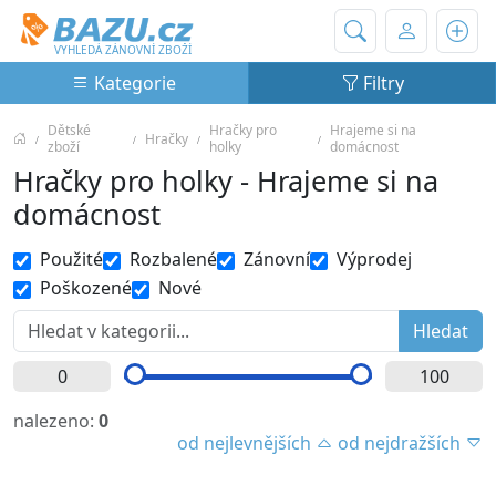
Bazu.cz
VYHLEDÁ ZÁNOVNÍ ZBOŽÍ
Kategorie
Filtry
Dětské
Hračky pro
Hrajeme si na
Hračky
zboží
holky
domácnost
Hračky pro holky - Hrajeme si na
domácnost
Použité
Rozbalené
Zánovní
Výprodej
Poškozené
Nové
nalezeno:
0
od nejlevnějších
od nejdražších