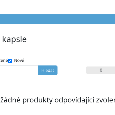
é kapsle
zené
Nové
 žádné produkty odpovídající zvol