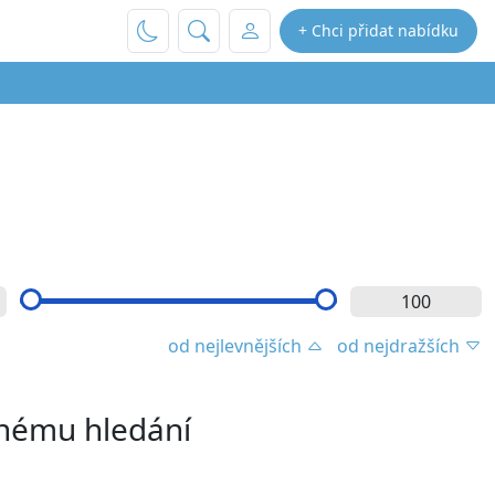
+ Chci přidat nabídku
od nejlevnějších
od nejdražších
enému hledání