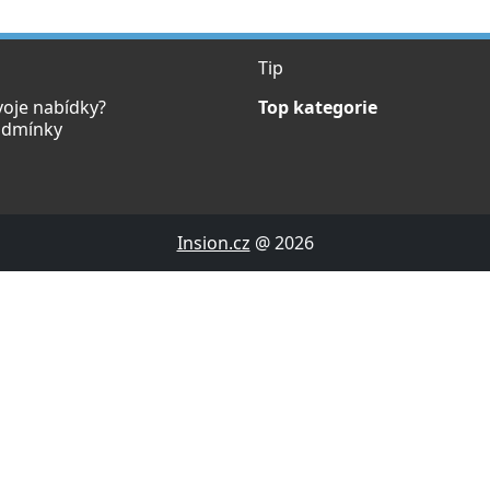
Tip
voje nabídky?
Top kategorie
odmínky
Insion.cz
@ 2026