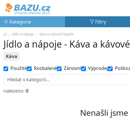
Bazu.cz
VYHLEDÁ ZÁNOVNÍ ZBOŽÍ
Kategorie
Filtry
Jídlo a nápoje
Káva a kávové kapsle
Jídlo a nápoje - Káva a kávov
Káva
Použité
Rozbalené
Zánovní
Výprodej
Poško
nalezeno:
0
Nenašli jsme