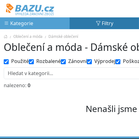
Bazu.cz
VYHLEDÁ ZÁNOVNÍ ZBOŽÍ
Kategorie
Filtry
Oblečení a móda
Dámské oblečení
Oblečení a móda - Dámské o
Použité
Rozbalené
Zánovní
Výprodej
Poško
nalezeno:
0
Nenašli jsme