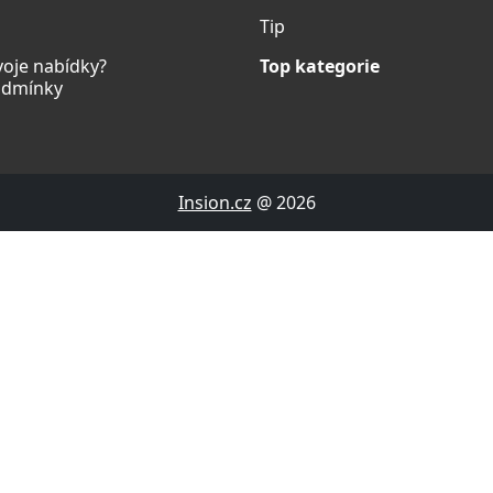
Tip
voje nabídky?
Top kategorie
odmínky
Insion.cz
@ 2026