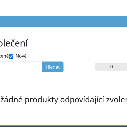
blečení
zené
Nové
 žádné produkty odpovídající zvol