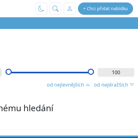
+ Chci přidat nabídku
od nejlevnějších
od nejdražších
enému hledání