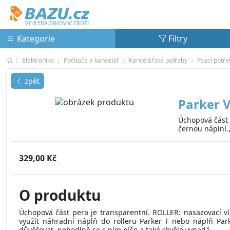
Bazu.cz
VYHLEDÁ ZÁNOVNÍ ZBOŽÍ
Kategorie
Filtry
Elektronika
Počítače a kancelář
Kancelářské potřeby
Psací potře
zpět
Parker V
Úchopová část 
černou náplní.
329,00 Kč
O produktu
Úchopová část pera je transparentní. ROLLER: nasazovací ví
využít náhradní náplň do rolleru Parker F nebo náplň Par
důvěřovat, pohodlně se s ním píše a také skvěle vypadá.