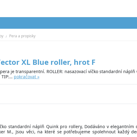
by
Pera a propisky
ector XL Blue roller, hrot F
pera je transparentní. ROLLER: nasazovací víčko standardní náplň
, TIP:…
pokračovat »
čko standardní náplň Quink pro rollery, Dodáváno v elegantním d
ker M., Jsou věci, na které se potřebujeme spolehnout každý de