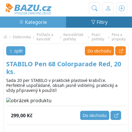
Bazu.cz
VYHLEDÁ ZÁNOVNÍ ZBOŽÍ
Kategorie
Filtry
Počítače a
Kancelářské
Psací
Pera a
Elektronika
kancelář
potřeby
potřeby
propisky
zpět
Do obchodu
STABILO Pen 68 Colorparade Red, 20
ks.
Sada 20 per STABILO v praktické plastové krabičce.
Perfektně uspořádané, obsah jasně viditelný, praktický a
vždy připravený k použití!
299,00 Kč
Do obchodu