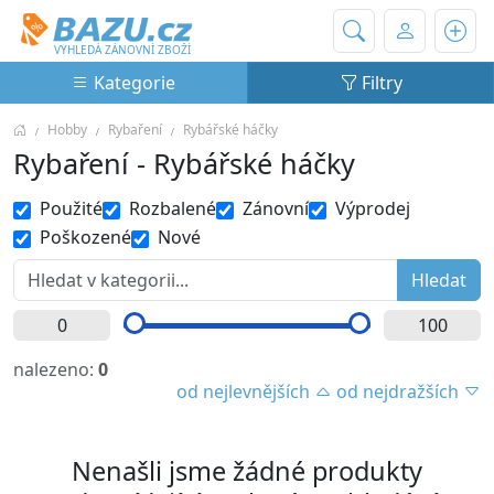
Bazu.cz
VYHLEDÁ ZÁNOVNÍ ZBOŽÍ
Kategorie
Filtry
Hobby
Rybaření
Rybářské háčky
Rybaření - Rybářské háčky
Použité
Rozbalené
Zánovní
Výprodej
Poškozené
Nové
nalezeno:
0
od nejlevnějších
od nejdražších
Nenašli jsme žádné produkty