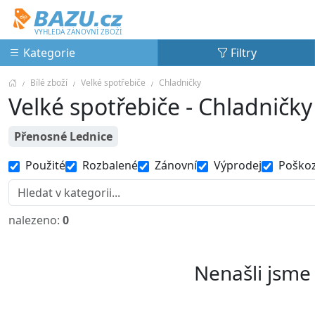
Bazu.cz
VYHLEDÁ ZÁNOVNÍ ZBOŽÍ
Kategorie
Filtry
Bílé zboží
Velké spotřebiče
Chladničky
Velké spotřebiče - Chladničky
Přenosné Lednice
Použité
Rozbalené
Zánovní
Výprodej
Poško
nalezeno:
0
Nenašli jsme