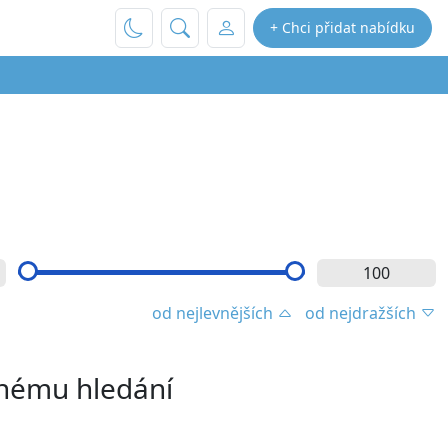
+ Chci přidat nabídku
od nejlevnějších
od nejdražších
enému hledání