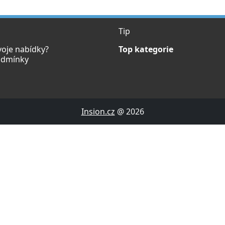
Tip
voje nabídky?
Top kategorie
odmínky
Insion.cz
@ 2026